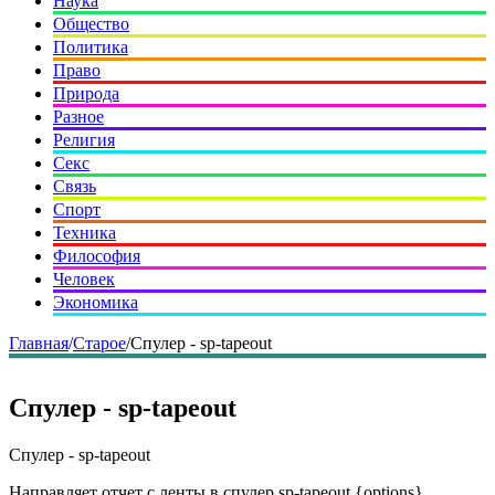
Наука
Общество
Политика
Право
Природа
Разное
Религия
Секс
Связь
Спорт
Техника
Философия
Человек
Экономика
Главная
/
Старое
/
Спулер - sp-tapeout
Спулер - sp-tapeout
Спулер - sp-tapeout
Направляет отчет с ленты в спулер sp-tapeout {options}