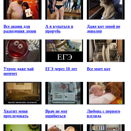
Все акции для
А я купаться в
Даже кот мной не
разведения лохов
прорубь
доволен
Утром даже чай
ЕГЭ через 10 лет
Все моет кот
шепчет
Хватит меня
Врач не мог
Любовь с первого
преследовать
ошибиться
взгляда