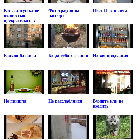
Когда лягушка не
Фотография на
Шел 11 день лета
полностью
паспорт
превратилась в
принцессу
Балкон балкона
Когда тебя сглазили
Новая продукция
Не пришла
Не расслабляйся
Входить или не
входить