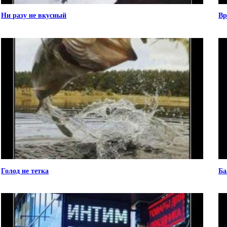
Ни разу не вкусный
Вр
Голод не тетка
Ба