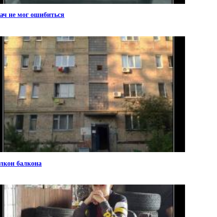
ач не мог ошибиться
лкон балкона