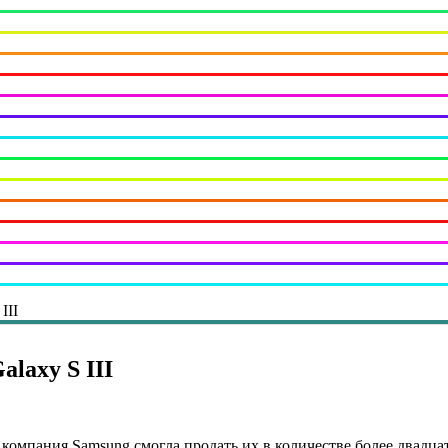
III
laxy S III
 компания Samsung смогла продать их в количестве более двадца