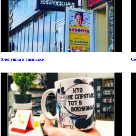
Хлопушка в тампаксе
Со