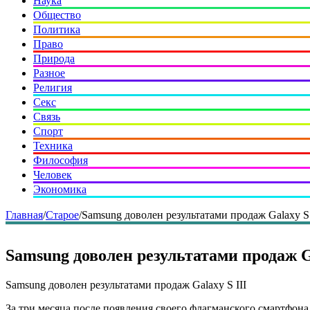
Наука
Общество
Политика
Право
Природа
Разное
Религия
Секс
Связь
Спорт
Техника
Философия
Человек
Экономика
Главная
/
Старое
/
Samsung доволен результатами продаж Galaxy S 
Samsung доволен результатами продаж Ga
Samsung доволен результатами продаж Galaxy S III
За три месяца после появления своего флагманского смартфона