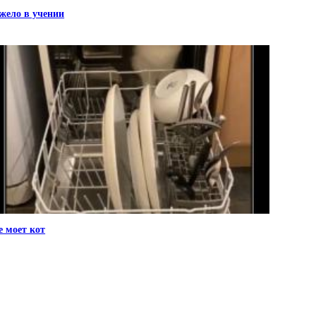
жело в учении
е моет кот