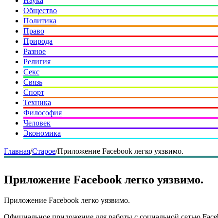
Наука
Общество
Политика
Право
Природа
Разное
Религия
Секс
Связь
Спорт
Техника
Философия
Человек
Экономика
Главная
/
Старое
/
Приложение Facebook легко уязвимо.
Приложение Facebook легко уязвимо.
Приложение Facebook легко уязвимо.
Официальное приложение для работы с социальной сетью Faceb