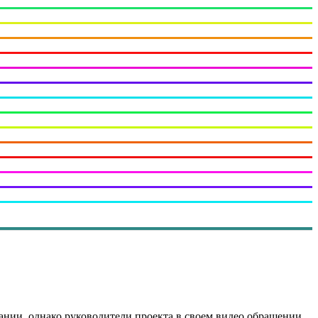
мпании, однако руководители проекта в своем видео обращении