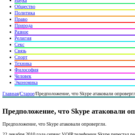
Наука
Общество
Политика
Право
Природа
Разное
Религия
Секс
Связь
Спорт
Техника
Философия
Человек
Экономика
Главная
/
Старое
/
Предположение, что Skype атаковали опровергл
Предположение, что Skype атаковали оп
Предположение, что Skype атаковали опровергли.
22 декабря 2010 года сервис VOIP телефонии Skype перестал ра