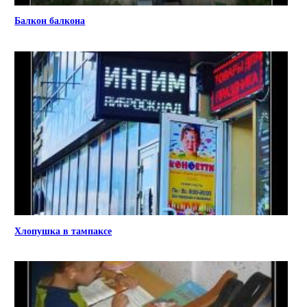
Балкон балкона
Хлопушка в тампаксе