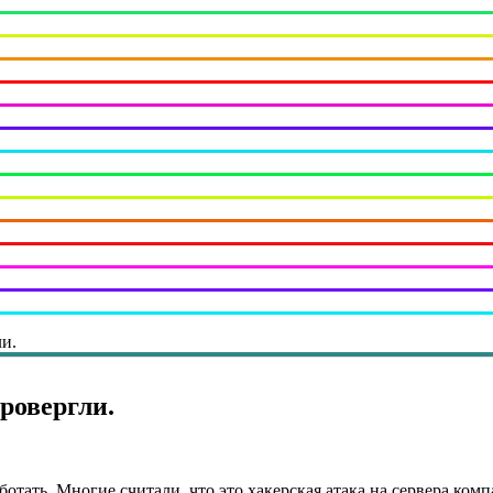
и.
ровергли.
ботать. Многие считали, что это хакерская атака на сервера ко