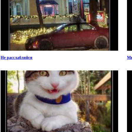
Не расслабляйся
Мн