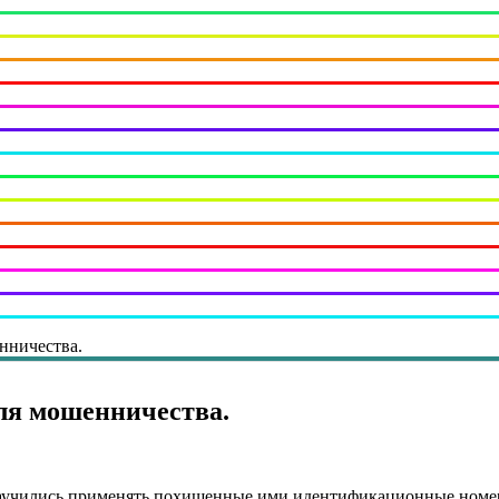
нничества.
ля мошенничества.
ры научились применять похищенные ими идентификационные ном