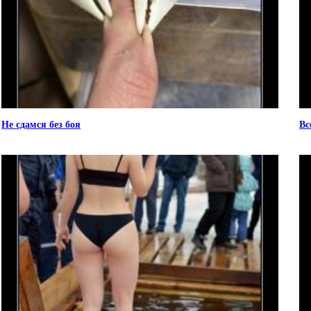
Не сдамся без боя
Вс