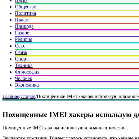
Наука
Общество
Политика
Право
Природа
Разное
Религия
Секс
Связь
Спорт
Техника
Философия
Человек
Экономика
Главная
/
Старое
/
Похищенные IMEI хакеры использую для моше
Похищенные IMEI хакеры использую д
Похищенные IMEI хакеры использую для мошенничества.
Экспертам компании Trusteer удалось установить, что хаке