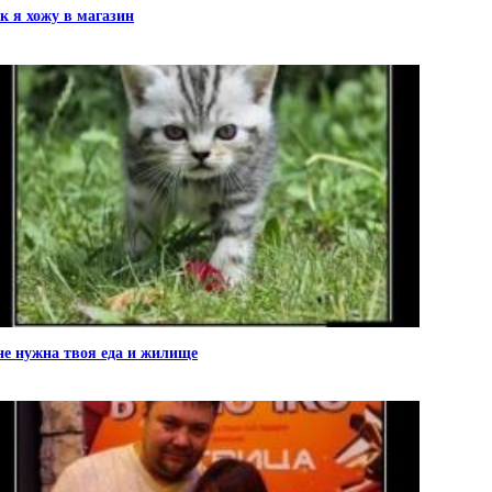
к я хожу в магазин
е нужна твоя еда и жилище