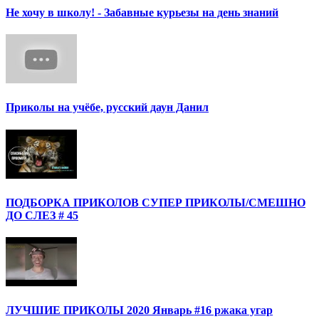
Не хочу в школу! - Забавные курьезы на день знаний
Приколы на учёбе, русский даун Данил
ПОДБОРКА ПРИКОЛОВ СУПЕР ПРИКОЛЫ/СМЕШНО
ДО СЛЕЗ # 45
ЛУЧШИЕ ПРИКОЛЫ 2020 Январь #16 ржака угар