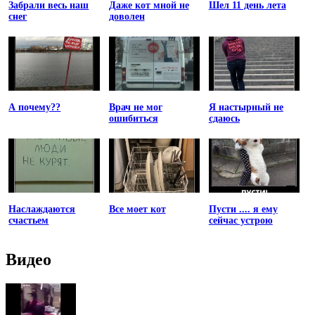
Забрали весь наш
Даже кот мной не
Шел 11 день лета
снег
доволен
А почему??
Врач не мог
Я настырный не
ошибиться
сдаюсь
Наслаждаются
Все моет кот
Пусти .... я ему
счастьем
сейчас устрою
Видео