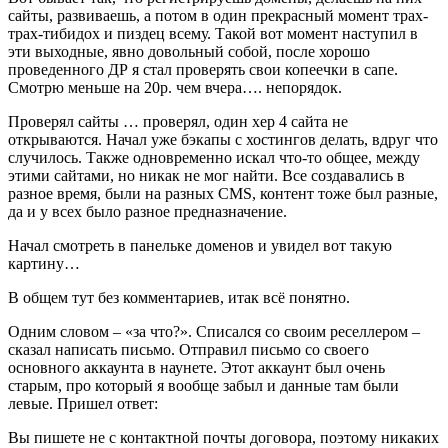
сайты, развиваешь, а потом в один прекрасный момент трах-
трах-тибидох и пиздец всему. Такой вот момент наступил в
эти выходные, явно довольный собой, после хорошо
проведенного ДР я стал проверять свои копеечки в сапе.
Смотрю меньше на 20р. чем вчера…. непорядок.
Проверял сайты … проверял, один хер 4 сайта не
открываются. Начал уже бэкапы с хостингов делать, вдруг что
случилось. Также одновременно искал что-то общее, между
этими сайтами, но никак не мог найти. Все создавались в
разное время, были на разных CMS, контент тоже был разные,
да и у всех было разное предназначение.
Начал смотреть в панельке доменов и увидел вот такую
картину…
В общем тут без комментариев, итак всё понятно.
Одним словом – «за что?». Списался со своим реселлером –
сказал написать письмо. Отправил письмо со своего
основного аккаунта в наунете. Этот аккаунт был очень
старым, про который я вообще забыл и данные там были
левые. Пришел ответ:
Вы пишете не с контактной почты договора, поэтому никаких