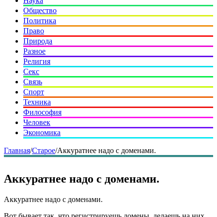
Наука
Общество
Политика
Право
Природа
Разное
Религия
Секс
Связь
Спорт
Техника
Философия
Человек
Экономика
Главная
/
Старое
/
Аккуратнее надо с доменами.
Аккуратнее надо с доменами.
Аккуратнее надо с доменами.
Вот бывает так, что регистрируешь домены, делаешь на них