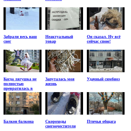
Забрали весь наш
Неактуальный
Он сказал. Ну всё
снег
товар
сейчас спою!
Когда лягушка не
Запуталась моя
Удачный симбиоз
полностью
жизнь
превратилась в
принцессу
Балкон балкона
Скороходы
Птичья общага
снегоочестители