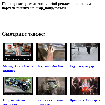
По вопросам размещения любой рекламы на нашем
портале пишите на trap_hall@mail.ru
Смотрите также:
Молодой хозяйке на
Не сдамся без боя
Езда по тротуарам
заметку
Старая добрая
Если жена не хочет
Проклятый склероз
машинка
готовить