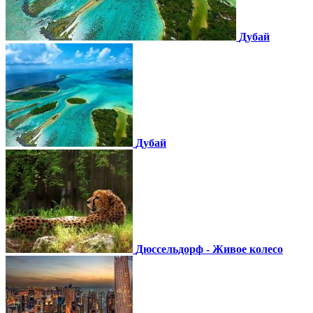
Дубай
Дубай
Дюссельдорф - Живое колесо