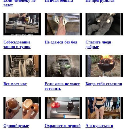
Если человеку не
Птичья общага
Не прогрузился
везет
Собеседование
Не сдамся без боя
Спасите люди
зашло в тупик
добрые
Все моет кот
Если жена не хочет
Когда тебя сглазили
готовить
Однояйцевые
Охраняется черной
А я купаться в