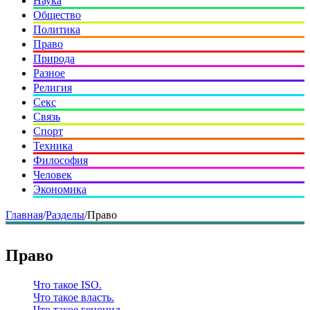
Наука
Общество
Политика
Право
Природа
Разное
Религия
Секс
Связь
Спорт
Техника
Философия
Человек
Экономика
Главная
/
Разделы
/
Право
Право
Что такое ISO.
Что такое власть.
Что такое геноцид.