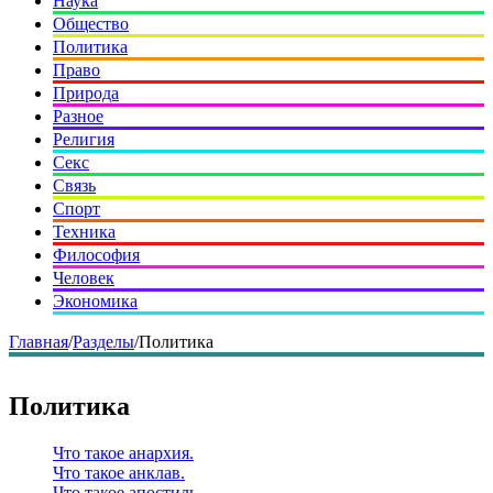
Наука
Общество
Политика
Право
Природа
Разное
Религия
Секс
Связь
Спорт
Техника
Философия
Человек
Экономика
Главная
/
Разделы
/
Политика
Политика
Что такое анархия.
Что такое анклав.
Что такое апостиль.