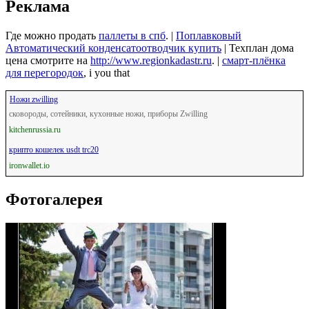
Реклама
Где можно продать
паллеты в спб
. |
Поплавковый
Автоматический конденсатоотводчик купить
| Техплан дома
цена смотрите на
http://www.regionkadastr.ru
. |
смарт-плёнка
для перегородок
, i you that
Ножи zwilling
сковороды, сотейники, кухонные ножи, приборы Zwilling
kitchenrussia.ru
крипто кошелек usdt trc20
ironwallet.io
Фотогалерея