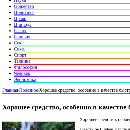
Наука
Общество
Политика
Право
Природа
Разное
Религия
Секс
Связь
Спорт
Техника
Философия
Человек
Экономика
Главная
/
Полезное
/
Хорошее средство, особенно в качестве быс
Хорошее средство, особенно в качеств
Хорошее средство, особе
Пластырь Олфен я купила