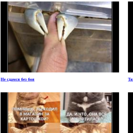
Не сдамся без боя
Тя