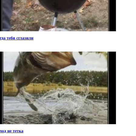
гда тебя сглазили
лод не тетка