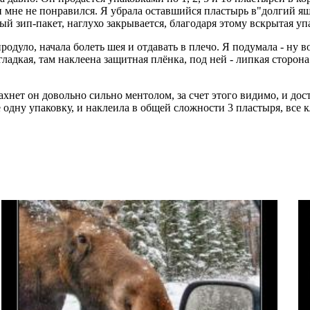
он мне не понравился. Я убрала оставшийся пластырь в"долгий ящ
ый зип-пакет, наглухо закрывается, благодаря этому вскрытая упа
родуло, начала болеть шея и отдавать в плечо. Я подумала - ну 
гладкая, там наклеена защитная плёнка, под ней - липкая сторона
ахнет он довольно сильно ментолом, за счет этого видимо, и д
 одну упаковку, и наклеила в общей сложности 3 пластыря, все к