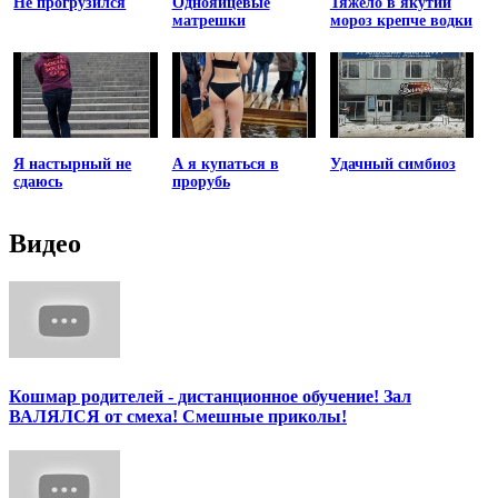
Не прогрузился
Однояйцевые
Тяжело в якутии
матрешки
мороз крепче водки
Я настырный не
А я купаться в
Удачный симбиоз
сдаюсь
прорубь
Видео
Кошмар родителей - дистанционное обучение! Зал
ВАЛЯЛСЯ от смеха! Смешные приколы!