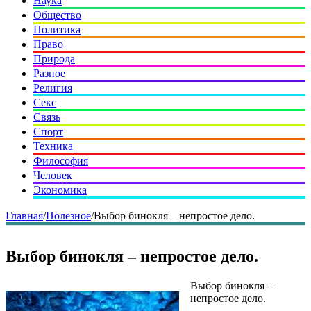
Наука
Общество
Политика
Право
Природа
Разное
Религия
Секс
Связь
Спорт
Техника
Философия
Человек
Экономика
Главная
/
Полезное
/
Выбор бинокля – непростое дело.
Выбор бинокля – непростое дело.
Выбор бинокля –
непростое дело.