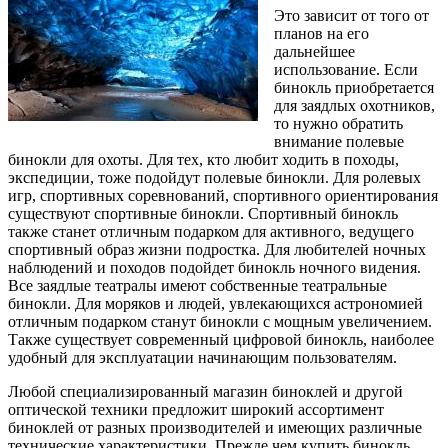
Это зависит от того от
планов на его
дальнейшее
использование. Если
бинокль приобретается
для заядлых охотников,
то нужно обратить
внимание полевые
бинокли для охоты. Для тех, кто любит ходить в походы,
экспедиции, тоже подойдут полевые бинокли. Для ролевых
игр, спортивных соревнований, спортивного ориентирования
существуют спортивные бинокли. Спортивный бинокль
также станет отличным подарком для активного, ведущего
спортивный образ жизни подростка. Для любителей ночных
наблюдений и походов подойдет бинокль ночного видения.
Все заядлые театралы имеют собственные театральные
бинокли. Для моряков и людей, увлекающихся астрономией
отличным подарком станут бинокли с мощным увеличением.
Также существует современный цифровой бинокль, наиболее
удобный для эксплуатации начинающим пользователям.
Любой специализированный магазин биноклей и другой
оптической техники предложит широкий ассортимент
биноклей от разных производителей и имеющих различные
технические характеристики. Прежде чем купить бинокль,