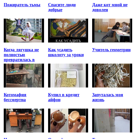
Пожиратель тьмы
Спасите люди
Даже кот мной не
добрые
доволен
Когда лягушка не
Как усадить
Учитель геометрии
полностью
школоту за уроки
превратилась в
принцессу
Котомафия
Купил в кредит
Запуталась моя
бессмертна
айфон
жизнь