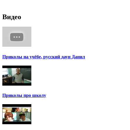
Видео
Приколы на учёбе, русский даун Данил
Приколы про школу