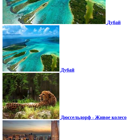
Дубай
Дубай
Дюссельдорф - Живое колесо