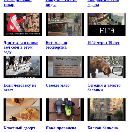
товар
видел
ждала
Для тех кто плохо
Котомафия
ЕГЭ через 10 лет
вел себя в этом
бессмертна
году
Если человеку не
Свежее мясо
Сегодня я вместо
везет
белочки
Классный десерт
Явка провалена
Балкон балкона