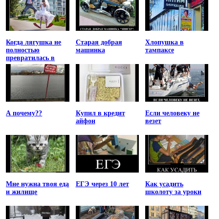
Когда лягушка не
Старая добрая
Хлопушка в
полностью
машинка
тампаксе
превратилась в
принцессу
А почему??
Купил в кредит
Если человеку не
айфон
везет
Мне нужна твоя еда
ЕГЭ через 10 лет
Как усадить
и жилище
школоту за уроки