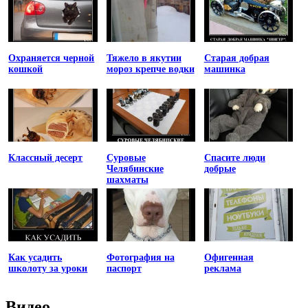
Охраняется черной
Тяжело в якутии
Старая добрая
кошкой
мороз крепче водки
машинка
Классный десерт
Суровые
Спасите люди
Челябинские
добрые
шахматы
Как усадить
Фотография на
Офигенная
школоту за уроки
паспорт
реклама
Видео