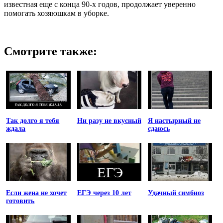
известная еще с конца 90-х годов, продолжает уверенно
помогать хозяюшкам в уборке.
Смотрите также:
Так долго я тебя
Ни разу не вкусный
Я настырный не
ждала
сдаюсь
Если жена не хочет
ЕГЭ через 10 лет
Удачный симбиоз
готовить