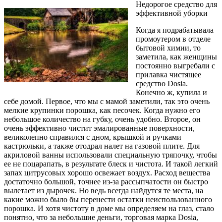
Недорогое средство для
эффективной уборки
Когда я подрабатывала
промоутером в отделе
бытовой химии, то
заметила, как женщины
постоянно выгребали с
прилавка чистящее
средство Dosia.
Конечно ж, купила и
себе домой. Первое, что мы с мамой заметили, так это очень
мелкие крупинки порошка, как песочек. Когда нужно его
небольшое количество на губку, очень удобно. Второе, он
очень эффективно чистит эмалированные поверхности,
великолепно справился с дном, крышкой и ручками
кастрюльки, а также отодрал налет на газовой плите. Для
акриловой ванны использовали специальную тряпочку, чтобы
ее не поцарапать, в результате блеск и чистота. И такой легкий
запах цитрусовых хорошо освежает воздух. Расход вещества
достаточно большой, точнее из-за рассыпчатости он быстро
вылетает из дырочек. Но ведь всегда найдутся те места, на
какие можно было бы перенести остатки неиспользованного
порошка. И хотя чистоту в доме мы определяем на глаз, стало
понятно, что за небольшие деньги, торговая марка Dosia,