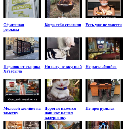
Офигенная
Когда тебя сглазили
Есть уже не хочется
реклама
Подарок от старика
Ни разу не вкусный
Не расслабляйся
Хатабыча
Молодой хозяйке на
Дорогая кажется
Не прогрузился
заметку
наш кот нашел
валерьянку