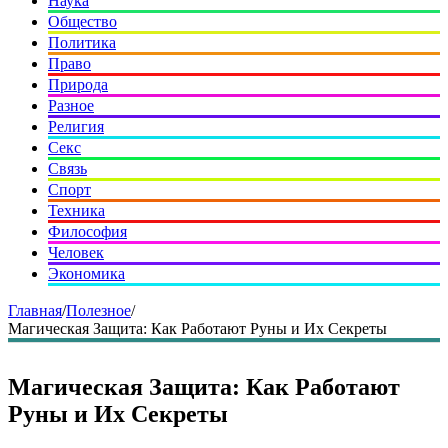
Наука
Общество
Политика
Право
Природа
Разное
Религия
Секс
Связь
Спорт
Техника
Философия
Человек
Экономика
Главная
/
Полезное
/
Магическая Защита: Как Работают Руны и Их Секреты
Магическая Защита: Как Работают
Руны и Их Секреты