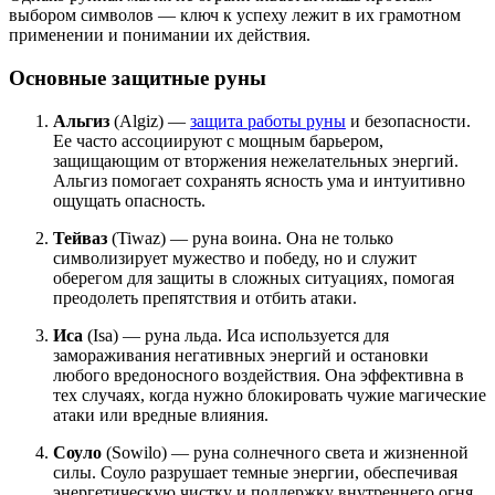
выбором символов — ключ к успеху лежит в их грамотном
применении и понимании их действия.
Основные защитные руны
Альгиз
(Algiz) —
защита работы руны
и безопасности.
Ее часто ассоциируют с мощным барьером,
защищающим от вторжения нежелательных энергий.
Альгиз помогает сохранять ясность ума и интуитивно
ощущать опасность.
Тейваз
(Tiwaz) — руна воина. Она не только
символизирует мужество и победу, но и служит
оберегом для защиты в сложных ситуациях, помогая
преодолеть препятствия и отбить атаки.
Иса
(Isa) — руна льда. Иса используется для
замораживания негативных энергий и остановки
любого вредоносного воздействия. Она эффективна в
тех случаях, когда нужно блокировать чужие магические
атаки или вредные влияния.
Соуло
(Sowilo) — руна солнечного света и жизненной
силы. Соуло разрушает темные энергии, обеспечивая
энергетическую чистку и поддержку внутреннего огня.