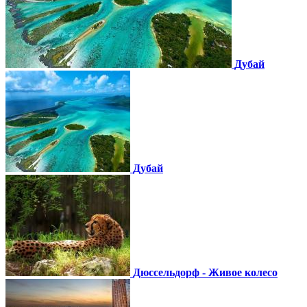
Дубай
Дубай
Дюссельдорф - Живое колесо