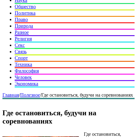
Наука
Общество
Политика
Право
Природа
Разное
Религия
Секс
Связь
Спорт
Техника
Философия
Человек
Экономика
Главная
/
Полезное
/
Где остановиться, будучи на соревнованиях
Где остановиться, будучи на
соревнованиях
Где остановиться,