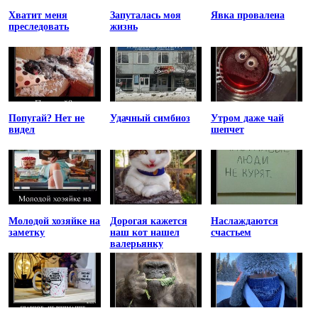
Хватит меня
Запуталась моя
Явка провалена
преследовать
жизнь
Попугай? Нет не
Удачный симбиоз
Утром даже чай
видел
шепчет
Молодой хозяйке на
Дорогая кажется
Наслаждаются
заметку
наш кот нашел
счастьем
валерьянку