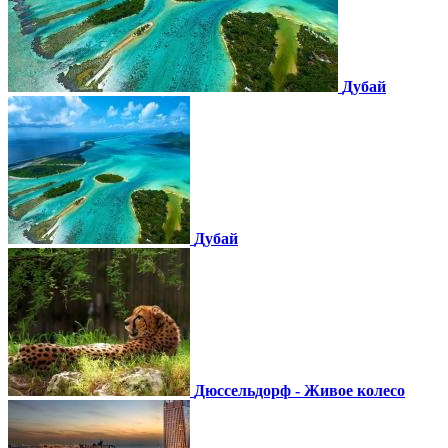
Дубай
Дубай
Дюссельдорф - Живое колесо