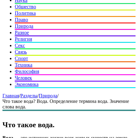
Наука
Общество
Политика
Право
Природа
Разное
Религия
Секс
Связь
Спорт
Техника
Философия
Человек
Экономика
Главная
/
Разделы
/
Природа
/
Что такое вода? Вода. Определение термина вода. Значение
слова вода.
Что такое вода.
Вода
— это источник жизни всех живых существ на земле.