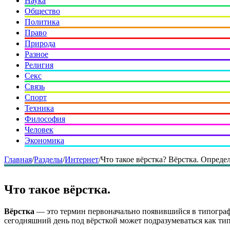
Наука
Общество
Политика
Право
Природа
Разное
Религия
Секс
Связь
Спорт
Техника
Философия
Человек
Экономика
Главная
/
Разделы
/
Интернет
/
Что такое вёрстка? Вёрстка. Определ
Что такое вёрстка.
Вёрстка
— это термин первоначально появившийся в типографск
сегодняшний день под вёрсткой может подразумеваться как тип