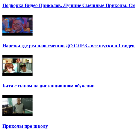
Подборка Видео Приколов. Лучшие Смешные Приколы. См
Нарезка где реально смешно ДО СЛЕЗ - все шутки в 1 ви
Батя с сыном на дистанционном обучении
Приколы про школу