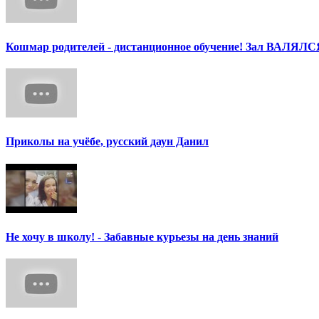
Кошмар родителей - дистанционное обучение! Зал ВАЛЯЛС
Приколы на учёбе, русский даун Данил
Не хочу в школу! - Забавные курьезы на день знаний