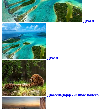
Дубай
Дубай
Дюссельдорф - Живое колесо