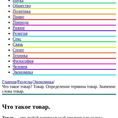
Наука
Общество
Политика
Право
Природа
Разное
Религия
Секс
Связь
Спорт
Техника
Философия
Человек
Экономика
Главная
/
Разделы
/
Экономика
/
Что такое товар? Товар. Определение термина товар. Значение
слова товар.
Что такое товар.
Товар
— это любой материальный предмет или услуга,