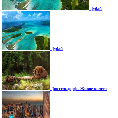
Дубай
Дубай
Дюссельдорф - Живое колесо