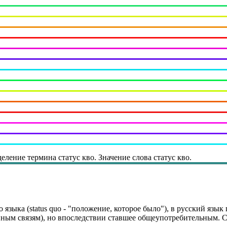
деление термина статус кво. Значение слова статус кво.
о языка (status quo - "положение, которое было"), в русский яз
м связям), но впоследствии ставшее общеупотребительным. Со