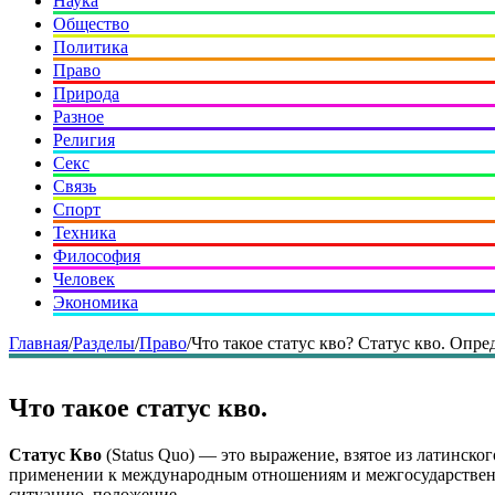
Наука
Общество
Политика
Право
Природа
Разное
Религия
Секс
Связь
Спорт
Техника
Философия
Человек
Экономика
Главная
/
Разделы
/
Право
/
Что такое статус кво? Статус кво. Опре
Что такое статус кво.
Статус Кво
(Status Quo) — это выражение, взятое из латинског
применении к международным отношениям и межгосударственны
ситуацию, положение.