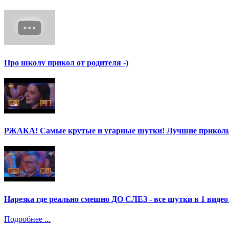
Про школу прикол от родителя -)
РЖАКА! Самые крутые и угарные шутки! Лучшие приколы
Нарезка где реально смешно ДО СЛЕЗ - все шутки в 1 ви
Подробнее ...