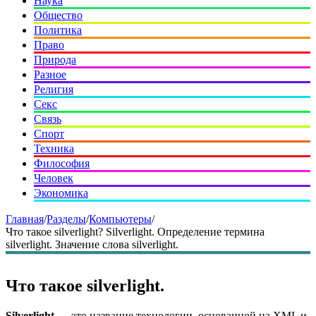
Наука
Общество
Политика
Право
Природа
Разное
Религия
Секс
Связь
Спорт
Техника
Философия
Человек
Экономика
Главная
/
Разделы
/
Компьютеры
/
Что такое silverlight? Silverlight. Определение термина
silverlight. Значение слова silverlight.
Что такое silverlight.
Silverlight
— это название технологии, основанной на XML и