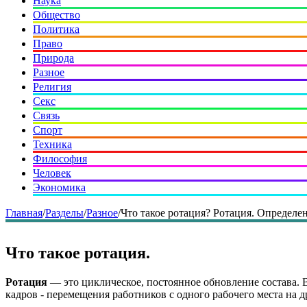
Наука
Общество
Политика
Право
Природа
Разное
Религия
Секс
Связь
Спорт
Техника
Философия
Человек
Экономика
Главная
/
Разделы
/
Разное
/
Что такое ротация? Ротация. Определен
Что такое ротация.
Ротация
— это циклическое, постоянное обновление состава. В
кадров - перемещения работников с одного рабочего места на д