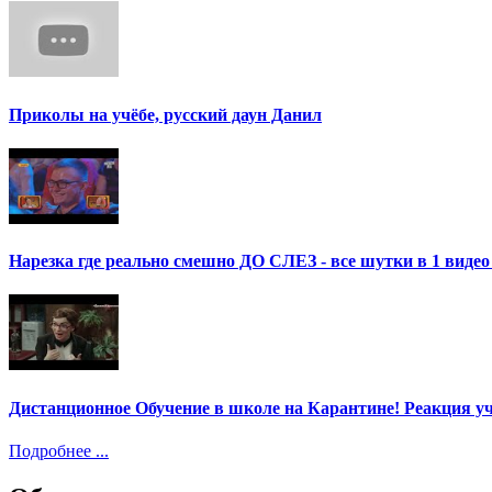
Приколы на учёбе, русский даун Данил
Нарезка где реально смешно ДО СЛЕЗ - все шутки в 1 ви
Дистанционное Обучение в школе на Карантине! Реакция уч
Подробнее ...