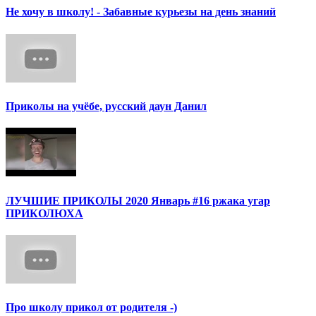
Не хочу в школу! - Забавные курьезы на день знаний
Приколы на учёбе, русский даун Данил
ЛУЧШИЕ ПРИКОЛЫ 2020 Январь #16 ржака угар
ПРИКОЛЮХА
Про школу прикол от родителя -)