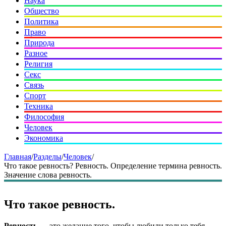
Наука
Общество
Политика
Право
Природа
Разное
Религия
Секс
Связь
Спорт
Техника
Философия
Человек
Экономика
Главная
/
Разделы
/
Человек
/
Что такое ревность? Ревность. Определение термина ревность.
Значение слова ревность.
Что такое ревность.
Ревность
— это желание того, чтобы любили только тебя.