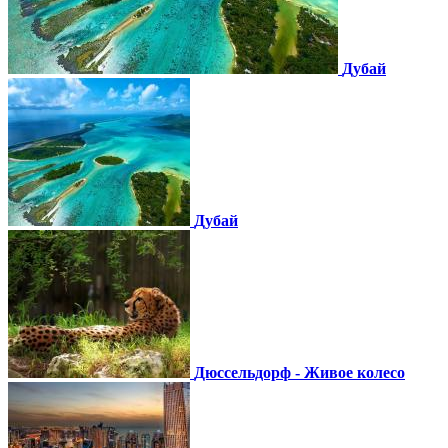
Дубай
Дубай
Дюссельдорф - Живое колесо