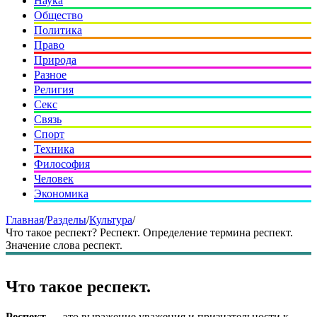
Наука
Общество
Политика
Право
Природа
Разное
Религия
Секс
Связь
Спорт
Техника
Философия
Человек
Экономика
Главная
/
Разделы
/
Культура
/
Что такое респект? Респект. Определение термина респект.
Значение слова респект.
Что такое респект.
Респект
— это выражение уважения и признательности к