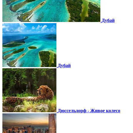
Дубай
Дубай
Дюссельдорф - Живое колесо