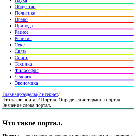
Наука
Общество
Политика
Право
Природа
Разное
Религия
Секс
Связь
Спорт
Техника
Философия
Человек
Экономика
Главная
/
Разделы
/
Интернет
/
Что такое портал? Портал. Определение термина портал.
Значение слова портал.
Что такое портал.
Портал
— это средство, которое предоставляет пользователю