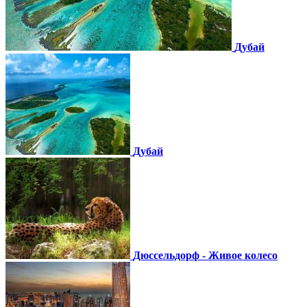
Дубай
Дубай
Дюссельдорф - Живое колесо