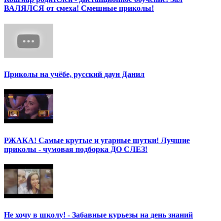
ВАЛЯЛСЯ от смеха! Смешные приколы!
Приколы на учёбе, русский даун Данил
РЖАКА! Самые крутые и угарные шутки! Лучшие
приколы - чумовая подборка ДО СЛЕЗ!
Не хочу в школу! - Забавные курьезы на день знаний