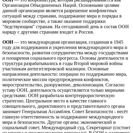
Организация Объединенных Наций. Основными целями
данной организации является разрешение конфликтных
ситуаций между странами, поддержание мира и порядка в
мировом сообществе, а также оказание поддержки
"бедствующим" странам. На сегодняшний день в состав ООН
наряду с другими странами входит и Россия.
ООН
— это международная организация, созданная в 1945
году для поддержания и укрепления международного мира и
безопасности, развития сотрудничества между государствами
и поощрения социального прогресса. Основы деятельности и
структура разрабатывались в годы Второй мировой войны
участникам антигитлеровской коалиции. Основные
направления деятельности: операции по поддержанию мира,
политические миссии предупреждения конфликтов,
миростроительство, разоружение, деколонизация. Согласно
уставу ООН, деятельность осуществляется только мирными
средствами. ООН разработала контртеррористическую
стратегию. Центральное место в качестве главного
совещательного, директивного и представительного органа
занимает Генеральная Ассамблея. Совет Безопасности - несёт
главную ответственность за поддержание международного
мира и безопасности. Другие органы: экономический и
социальный совет, Международный суд, Секретариат (состоит
из генсека и международного персонала). В ООН в настоящее