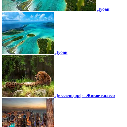
Дубай
Дубай
Дюссельдорф - Живое колесо