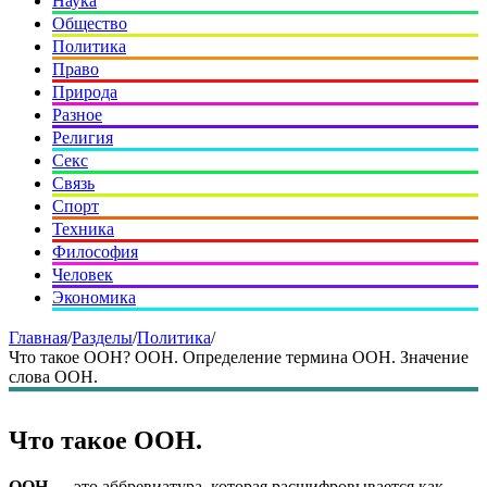
Наука
Общество
Политика
Право
Природа
Разное
Религия
Секс
Связь
Спорт
Техника
Философия
Человек
Экономика
Главная
/
Разделы
/
Политика
/
Что такое ООН? ООН. Определение термина ООН. Значение
слова ООН.
Что такое ООН.
ООН
— это аббревиатура, которая расшифровывается как