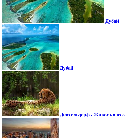
Дубай
Дубай
Дюссельдорф - Живое колесо