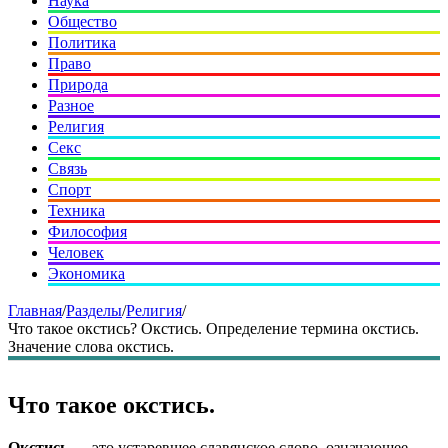
Наука
Общество
Политика
Право
Природа
Разное
Религия
Секс
Связь
Спорт
Техника
Философия
Человек
Экономика
Главная
/
Разделы
/
Религия
/
Что такое окстись? Окстись. Определение термина окстись.
Значение слова окстись.
Что такое окстись.
Окстись
— это устаревшее славянское слово, означающее