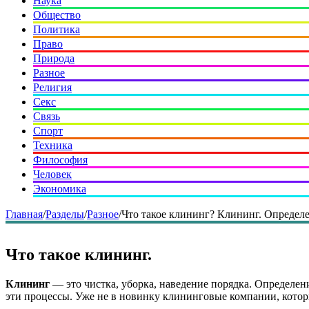
Наука
Общество
Политика
Право
Природа
Разное
Религия
Секс
Связь
Спорт
Техника
Философия
Человек
Экономика
Главная
/
Разделы
/
Разное
/
Что такое клининг? Клининг. Определе
Что такое клининг.
Клининг
— это чистка, уборка, наведение порядка. Определени
эти процессы. Уже не в новинку клининговые компании, кото