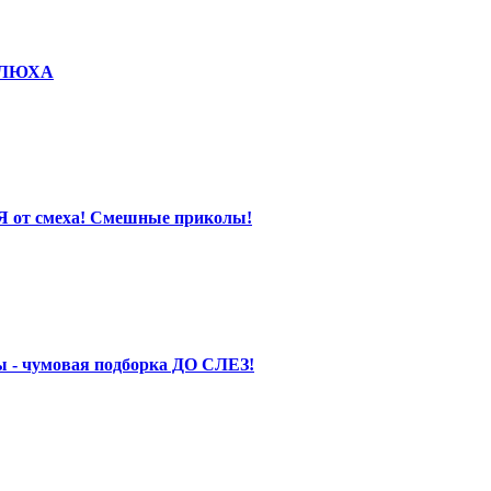
КОЛЮХА
Я от смеха! Смешные приколы!
 - чумовая подборка ДО СЛЕЗ!