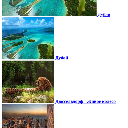
Дубай
Дубай
Дюссельдорф - Живое колесо