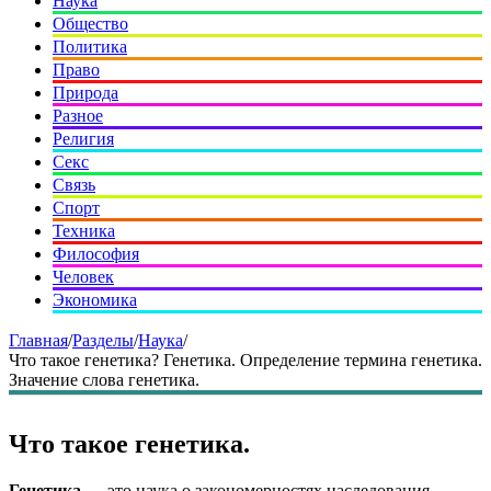
Наука
Общество
Политика
Право
Природа
Разное
Религия
Секс
Связь
Спорт
Техника
Философия
Человек
Экономика
Главная
/
Разделы
/
Наука
/
Что такое генетика? Генетика. Определение термина генетика.
Значение слова генетика.
Что такое генетика.
Генетика
— это наука о закономерностях наследования