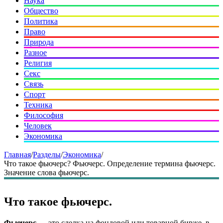
Наука
Общество
Политика
Право
Природа
Разное
Религия
Секс
Связь
Спорт
Техника
Философия
Человек
Экономика
Главная
/
Разделы
/
Экономика
/
Что такое фьючерс? Фьючерс. Определение термина фьючерс.
Значение слова фьючерс.
Что такое фьючерс.
Фьючерс
— это сделка на фондовой или товарной бирже, в