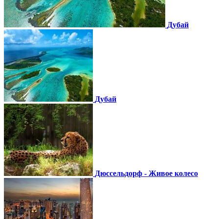
Дубай
Дубай
Дюссельдорф - Живое колесо