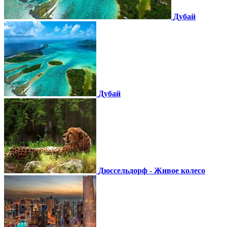
Дубай
Дубай
Дюссельдорф - Живое колесо