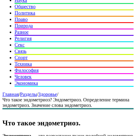
Наука
Общество
Политика
Право
Природа
Разное
Религия
Секс
Связь
Спорт
Техника
Философия
Человек
Экономика
Главная
/
Разделы
/
Здоровье
/
Что такое эндометриоз? Эндометриоз. Определение термина
эндометриоз. Значение слова эндометриоз.
Что такое эндометриоз.
Эндометриоз
— это разрастание ткани подобной эндометрию