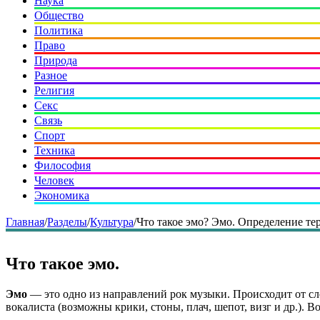
Наука
Общество
Политика
Право
Природа
Разное
Религия
Секс
Связь
Спорт
Техника
Философия
Человек
Экономика
Главная
/
Разделы
/
Культура
/
Что такое эмо? Эмо. Определение тер
Что такое эмо.
Эмо
— это одно из направлений рок музыки. Происходит от сл
вокалиста (возможны крики, стоны, плач, шепот, визг и др.). 