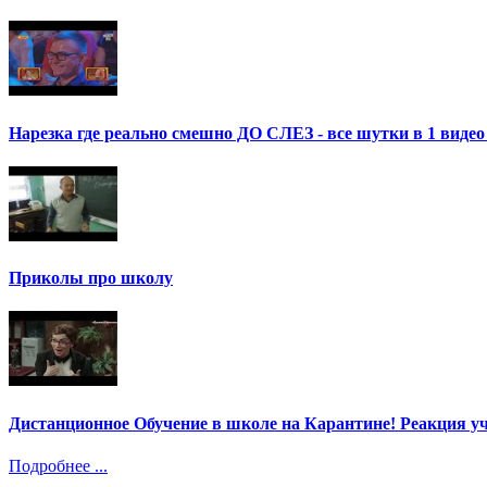
Нарезка где реально смешно ДО СЛЕЗ - все шутки в 1 ви
Приколы про школу
Дистанционное Обучение в школе на Карантине! Реакция уч
Подробнее ...