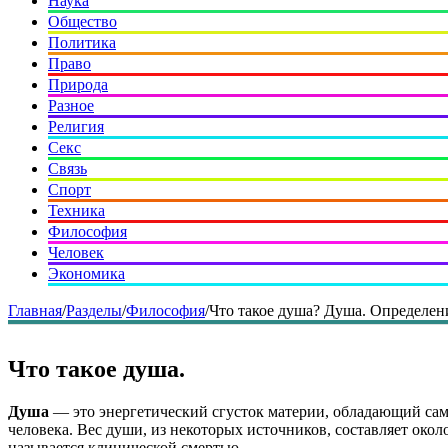
Наука
Общество
Политика
Право
Природа
Разное
Религия
Секс
Связь
Спорт
Техника
Философия
Человек
Экономика
Главная
/
Разделы
/
Философия
/
Что такое душа? Душа. Определен
Что такое душа.
Душа
— это энергетический сгусток материи, обладающий сам
человека. Вес души, из некоторых источников, составляет окол
называется клинической смертью.