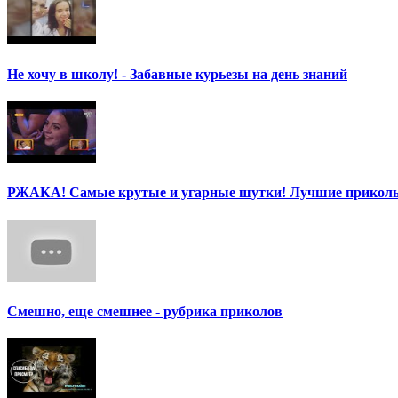
Не хочу в школу! - Забавные курьезы на день знаний
РЖАКА! Самые крутые и угарные шутки! Лучшие приколы
Смешно, еще смешнее - рубрика приколов