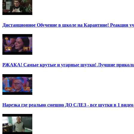
Дистанционное Обучение в школе на Карантине! Реакция уч
РЖАКА! Самые крутые и угарные шутки! Лучшие приколы
Нарезка где реально смешно ДО СЛЕЗ - все шутки в 1 ви