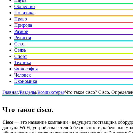
Наука
Общество
Политика
Право
Природа
Разное
Религия
Секс
Связь
Спорт
Техника
Философия
Человек
Экономика
Главная
/
Разделы
/
Компьютеры
/
Что такое cisco? Cisco. Определен
Что такое cisco.
Cisco
— это название компании - ведущего поставщика оборудо
доступа Wi-Fi, устройства сетевой безопасности, кабельные 
оборудование на сетевом жаргоне иногда называют "цисками" 