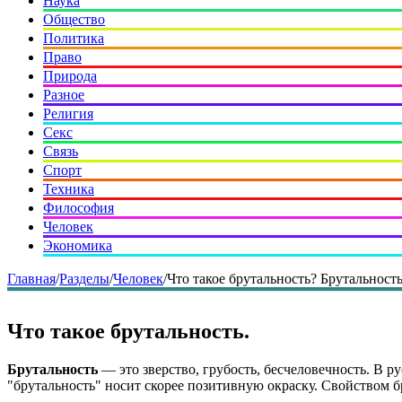
Наука
Общество
Политика
Право
Природа
Разное
Религия
Секс
Связь
Спорт
Техника
Философия
Человек
Экономика
Главная
/
Разделы
/
Человек
/
Что такое брутальность? Брутальност
Что такое брутальность.
Брутальность
— это зверство, грубость, бесчеловечность. В р
"брутальность" носит скорее позитивную окраску. Свойством б