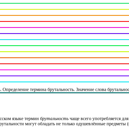
ь. Определение термина брутальность. Значение слова брутальнос
усском языке термин
брутальность
чаще всего употребляется дл
рутальности могут обладать не только одушевлённые предметы (п