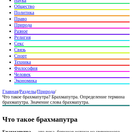
Наука
Общество
Политика
Право
Природа
Разное
Религия
Секс
Связь
Спорт
Техника
Философия
Человек
Экономика
Главная
/
Разделы
/
Природа
/
Что такое брахмапутра? Брахмапутра. Определение термина
брахмапутра. Значение слова брахмапутра.
Что такое брахмапутра
Брахмапутра
— это река, берущая истоки из священного