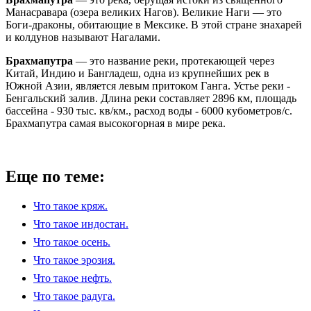
Манасравара (озера великих Нагов). Великие Наги — это
Боги-драконы, обитающие в Мексике. В этой стране знахарей
и колдунов называют Нагалами.
Брахмапутра
— это название реки, протекающей через
Китай, Индию и Бангладеш, одна из крупнейших рек в
Южной Азии, является левым притоком Ганга. Устье реки -
Бенгальский залив. Длина реки составляет 2896 км, площадь
бассейна - 930 тыс. кв/км., расход воды - 6000 кубометров/с.
Брахмапутра самая высокогорная в мире река.
Еще по теме:
Что такое кряж.
Что такое индостан.
Что такое осень.
Что такое эрозия.
Что такое нефть.
Что такое радуга.