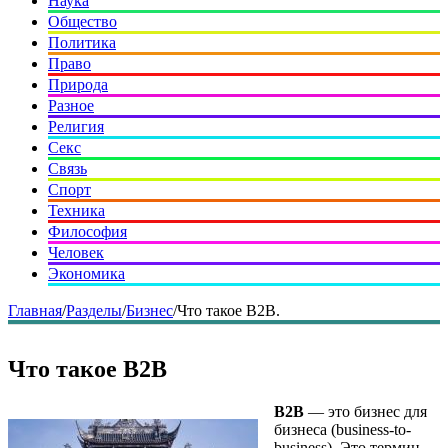
Наука
Общество
Политика
Право
Природа
Разное
Религия
Секс
Связь
Спорт
Техника
Философия
Человек
Экономика
Главная
/
Разделы
/
Бизнес
/
Что такое B2B.
Что такое B2B
B2B
— это бизнес для
бизнеса (business-to-
business). Это термин,