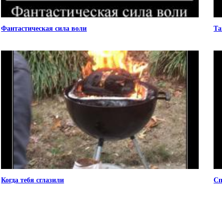
Фантастическая сила воли
Та
Когда тебя сглазили
Сп