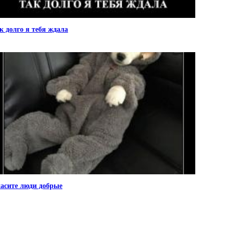
к долго я тебя ждала
асите люди добрые