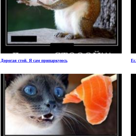
Дорогая стой. Я сам припаркуюсь
Ес