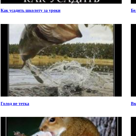
Как усадить школоту за уроки
Бе
Голод не тетка
Вх