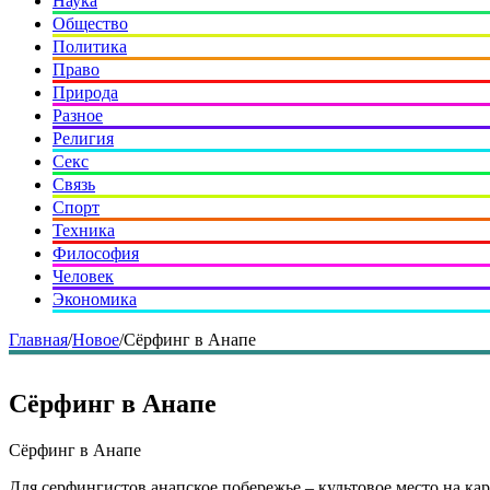
Наука
Общество
Политика
Право
Природа
Разное
Религия
Секс
Связь
Спорт
Техника
Философия
Человек
Экономика
Главная
/
Новое
/
Сёрфинг в Анапе
Сёрфинг в Анапе
Сёрфинг в Анапе
Для серфингистов анапское побережье – культовое место на ка