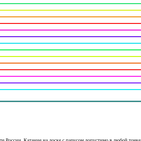
рте России. Катание на доске с парусом допустимо в любой точк