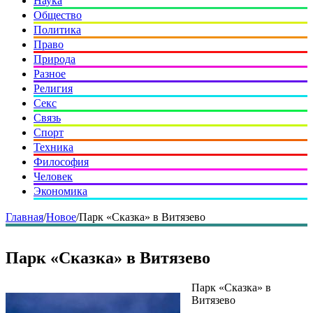
Наука
Общество
Политика
Право
Природа
Разное
Религия
Секс
Связь
Спорт
Техника
Философия
Человек
Экономика
Главная
/
Новое
/
Парк «Сказка» в Витязево
Парк «Сказка» в Витязево
Парк «Сказка» в
Витязево