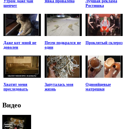
Утром даже чай
Явка провалена
Лучшая реклама
шепчет
Ростишка
Даже кот мной не
Песец подкрался не
Проклятый склероз
доволен
один
Хватит меня
Запуталась моя
Однояйцевые
преследовать
жизнь
матрешки
Видео