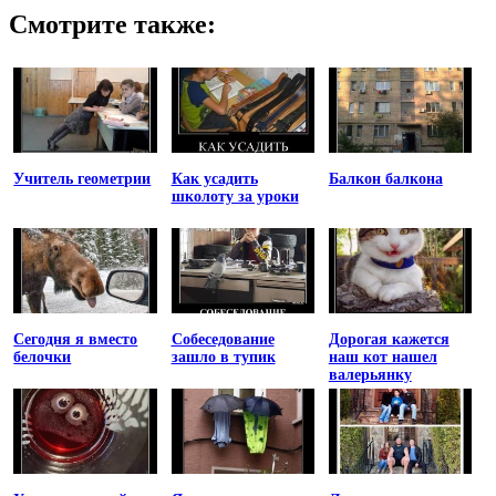
Смотрите также:
Учитель геометрии
Как усадить
Балкон балкона
школоту за уроки
Сегодня я вместо
Собеседование
Дорогая кажется
белочки
зашло в тупик
наш кот нашел
валерьянку