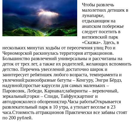
Чтобы развлечь
малолетних детишек в
лунапарке,
отдыхающим на
анапском побережье
следует посетить в
витязевский парк
«Сказка». Здесь, в
нескольких минутах ходьбы от пересечения улиц Роз и
Черноморской раскинулась территория аттракционов.
Большинство развлечений универсальны и рассчитаны на
деток от трех лет, а также их родителей, желающих вспомнить
детство. Перечень увеселений достаточно широк и
заинтересует ребятишек любого возраста, темперамента и
увлечений:разнообразные батуты – Кенгуру, Энгри Бёрдз,
надувной;простые карусели для самых маленьких –
Паровозик, Лебеди, Карнавал;лабиринты – веревочный,
зеркальный;горки – Спиди, Тайфун;картинг и
автодром;колесо обозрения;тир.Часы работыОткрывается
развлекательный парк в 10 утра, а утихает веселье в 23
часа.Стоимость аттракционов Практически все забавы стоят
по 200 рублей.