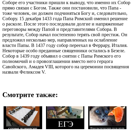
Соборе его участники пришли к выводу, что именно их Собор
прямо связан с Богом. Также они постановили, что Папа -
тоже человек, он должен подчиняться Богу и, следовательно,
Собору. 15 декабря 1433 года Папа Римский оменил решение
о расколе. После этого последовали долгие и напряженные
переговоры между Папой и представителями Собора. В
результате, Собор начал постепенно терять свой престиж. Он
предложил несколько мер, направленных на ослабление
власти Папы. В 1437 году собор переехал в Феррару, Италия.
Некоторые особо преданные священники остались в Безеле.
Собор в 1439 году объявил о снятии с Папы Римского его
полномочий и о провозглашении вместо него герцога
Савойского, Амадея VIII, которого на церемонии посвящения
назвали Феликсом V.
Смотрите также: