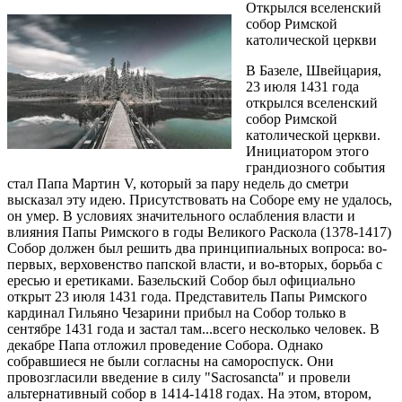
Открылся вселенский
собор Римской
католической церкви
В Базеле, Швейцария,
23 июля 1431 года
открылся вселенский
собор Римской
католической церкви.
Инициатором этого
грандиозного события
стал Папа Мартин V, который за пару недель до сметри
высказал эту идею. Присутствовать на Соборе ему не удалось,
он умер. В условиях значительного ослабления власти и
влияния Папы Римского в годы Великого Раскола (1378-1417)
Собор должен был решить два принципиальных вопроса: во-
первых, верховенство папской власти, и во-вторых, борьба с
ересью и еретиками. Базельский Собор был официально
открыт 23 июля 1431 года. Представитель Папы Римского
кардинал Гильяно Чезарини прибыл на Собор только в
сентябре 1431 года и застал там...всего несколько человек. В
декабре Папа отложил проведение Собора. Однако
собравшиеся не были согласны на самороспуск. Они
провозгласили введение в силу "Sacrosancta" и провели
альтернативный собор в 1414-1418 годах. На этом, втором,