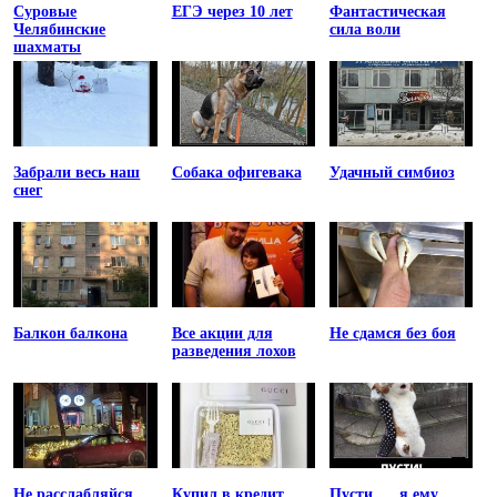
Суровые
ЕГЭ через 10 лет
Фантастическая
Челябинские
сила воли
шахматы
Забрали весь наш
Собака офигевака
Удачный симбиоз
снег
Балкон балкона
Все акции для
Не сдамся без боя
разведения лохов
Не расслабляйся
Купил в кредит
Пусти .... я ему