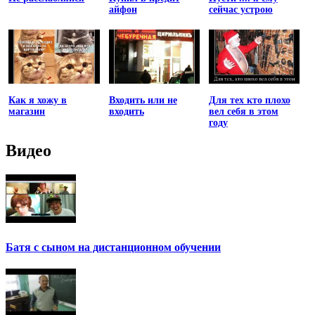
айфон
сейчас устрою
Как я хожу в
Входить или не
Для тех кто плохо
магазин
входить
вел себя в этом
году
Видео
Батя с сыном на дистанционном обучении