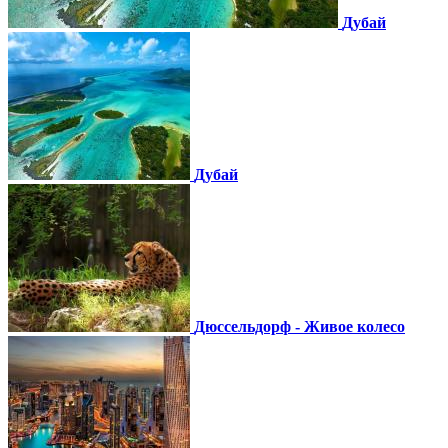
Дубай
Дубай
Дюссельдорф - Живое колесо