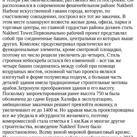
расположился в современном фешенебельном районе Nakheel
Harbour искусственной гавани города, которую, по
счастливому совпадению, построил все тот же заказчик. В
этом месте планируют возвести жилые дома, офисы, парки и
торговые центры, но главной гордостью района должен стать
Nakheel Tower.Первоначально рабочий проект представлял
собой три соединенные башни, центральная из которых выше
других. Комплекс предусматривал практически все
функциональные элементы, кроме смотровой площадки,
поэтому их число решили увеличить до четырех. Стиль
строения небоскреба остался без изменений – все так же
четыре башни соединялись между собой при помощи
воздушных мостов, основной частью проекта являлся
изогнутый в форме полумесяца подиум, а большая часть
деталей здания имела традиционные строительные мотивы
арабов.Затронули преображения здания и его высоту.
Поскольку запроектированная ранее высота 750 м была
обозначена до сдачи Бурдж Халифа в эксплуатацию,
амбициозные заказчики решают превзойти новинку, и
увеличивают ее до 1400 м. Но здравая мысль проектировщика
все же убедила в абсурдности желаемого, поэтому
компромиссной стала отметка в 1 км.Как и многие другие
строительства, возведение Nakheel Tower было
приостановлено. Всему виной мировой финансовый кризис.