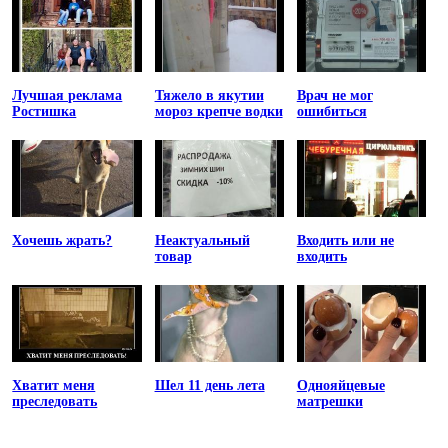
Лучшая реклама
Тяжело в якутии
Врач не мог
Ростишка
мороз крепче водки
ошибиться
Хочешь жрать?
Неактуальный
Входить или не
товар
входить
Хватит меня
Шел 11 день лета
Однояйцевые
преследовать
матрешки