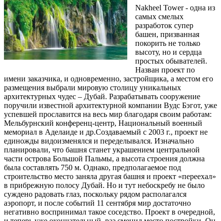
Nakheel Tower - одна из
самых смелых
разработок супер
башен, призванная
покорить не только
высоту, но и сердца
простых обывателей.
Назван проект по
имени заказчика, и одновременно, застройщика, а местом его
размещения выбрали мировую столицу уникальных
архитектурных чудес – Дубай. Разрабатывать сооружение
поручили известной архитектурной компании Вудс Бэгот, уже
успевшей прославится на весь мир благодаря своим работам:
Мельбурнский конференц-центр, Национальный военный
мемориал в Аделаиде и др.Создаваемый с 2003 г., проект не
единожды видоизменялся и переделывался. Изначально
планировали, что башня станет украшением центральной
части острова Большой Пальмы, а высота строения должна
была составлять 750 м. Однако, предполагаемое под
строительство место заняла другая башня и проект «переехал»
в прибрежную полосу Дубай. Но и тут небоскребу не было
суждено радовать глаз, поскольку рядом располагался
аэропорт, и после событий 11 сентября мир достаточно
негативно воспринимал такое соседство. Проект в очередной,
и теперь уже окончательный, раз сменил место постройки. Он