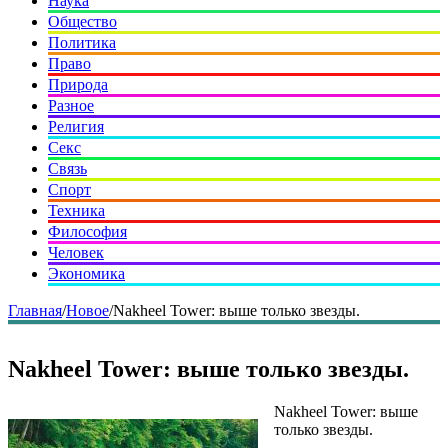
Наука
Общество
Политика
Право
Природа
Разное
Религия
Секс
Связь
Спорт
Техника
Философия
Человек
Экономика
Главная
/
Новое
/
Nakheel Tower: выше только звезды.
Nakheel Tower: выше только звезды.
Nakheel Tower: выше
только звезды.