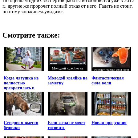
По оценкам одних экспертов работы возобновятся уже в 2012
г., другие же пророчат полный отказ от него. Гадать не стоит,
поэтому «поживем-увидим».
Смотрите также:
Когда лягушка не
Молодой хозяйке на
Фантастическая
полностью
заметку
сила воли
превратилась в
принцессу
Сегодня я вместо
Если жена не хочет
Новая продукция
белочки
готовить