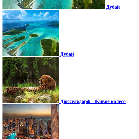
Дубай
Дубай
Дюссельдорф - Живое колесо