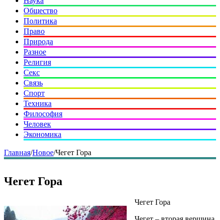
Наука
Общество
Политика
Право
Природа
Разное
Религия
Секс
Связь
Спорт
Техника
Философия
Человек
Экономика
Главная
/
Новое
/
Чегет Гора
Чегет Гора
Чегет Гора
Чегет – вторая вершина