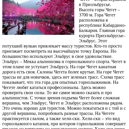
в Приэльбрусье.
Высота горы Чегет –
3700 м. Гора Чегет
расположена в
республике Кабардино-
Балкария. Главная гора
курорта Приэльбрусье–
Эльбрус. Этот
потухший вулкан привлекает массу туристов. Кто-то просто
приезжает посмотреть на высочайшую точку Европы. Но
большинство используют Эльбрус в свое удовольствие.
Эльбрус – Мекка альпинизма и горнолыжного спорта. Чегет в
этом плане не уступает Эльбрусу. На горе Чегет канатная
дорога есть своя. Склоны Чегета более крутые. На горе Чегет
трассы не для новичков, здесь нет зеленых трасс. Схема трасс
показывает, что эта гора для опытных горнолыжников. На
Чегете любят кататься профессионалы. Здесь можно
проверить свои силы. То же самое можно сказать и про
альпинистов. С точки зрения подъема Чегет более сложная
вершина, чем Эльбрус. Чегет и Эльбрус расположены рядом.
Это очень хорошо для туристов. Можно покататься и с той и с
другой вершины, попробовать разные трассы. На Чегете
практикуется слалом, а также хели-ски. Хели-ски – это вид
горнолыжного катания, при котором горнолыжник совершает
прыжок из вертолета на неокатанную целину. Хели-ски очень