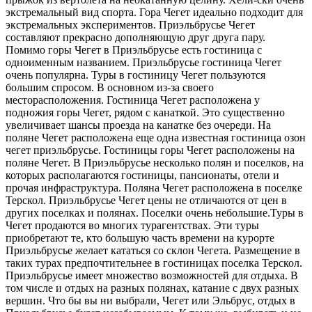
экстремальный вид спорта. Гора Чегет идеально подходит для
экстремальных экспериментов. Приэльбрусье Чегет
составляют прекрасно дополняющую друг друга пару.
Помимо горы Чегет в Приэльбрусье есть гостиница с
одноименным названием. Приэльбрусье гостиница Чегет
очень популярна. Туры в гостиницу Чегет пользуются
большим спросом. В основном из-за своего
месторасположения. Гостиница Чегет расположена у
подножия горы Чегет, рядом с канаткой. Это существенно
увеличивает шансы проезда на канатке без очереди. На
поляне Чегет расположена еще одна известная гостиница озон
чегет приэльбрусье. Гостиницы горы Чегет расположены на
поляне Чегет. В Приэльбрусье несколько полян и поселков, на
которых располагаются гостиницы, пансионаты, отели и
прочая инфраструктура. Поляна Чегет расположена в поселке
Терскол. Приэльбрусье Чегет цены не отличаются от цен в
других поселках и полянах. Поселки очень небольшие.Туры в
Чегет продаются во многих турагентствах. Эти туры
приобретают те, кто большую часть времени на курорте
Приэльбрусье желает кататься со склон Чегета. Размещение в
таких турах предпочтительнее в гостиницах поселка Терскол.
Приэльбрусье имеет множество возможностей для отдыха. В
том числе и отдых на разных полянах, катание с двух разных
вершин. Что бы вы ни выбрали, Чегет или Эльбрус, отдых в