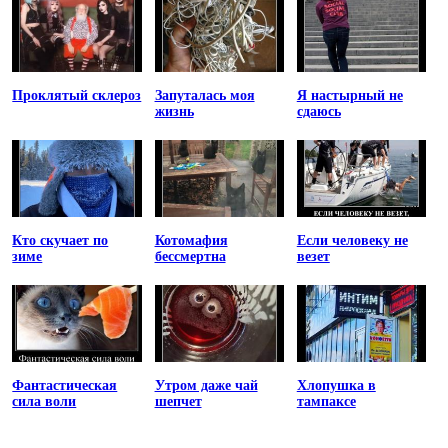
Проклятый склероз
Запуталась моя
Я настырный не
жизнь
сдаюсь
Кто скучает по
Котомафия
Если человеку не
зиме
бессмертна
везет
Фантастическая
Утром даже чай
Хлопушка в
сила воли
шепчет
тампаксе