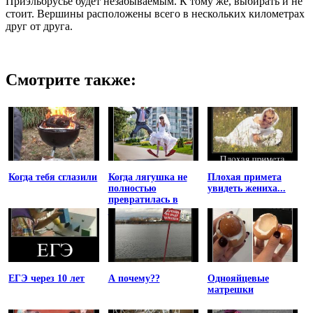
Приэльбрусье будет незабываемым. К тому же, выбирать и не
стоит. Вершины расположены всего в нескольких километрах
друг от друга.
Смотрите также:
Когда тебя сглазили
Когда лягушка не
Плохая примета
полностью
увидеть жениха...
превратилась в
принцессу
ЕГЭ через 10 лет
А почему??
Однояйцевые
матрешки