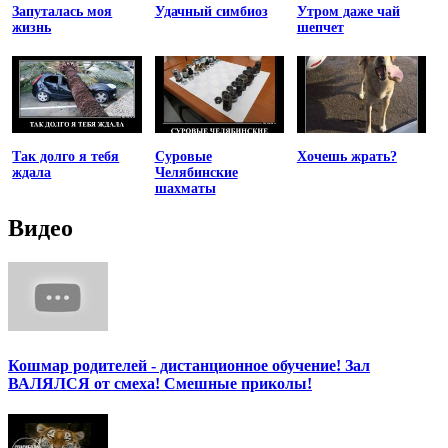
Запуталась моя
Удачный симбиоз
Утром даже чай
жизнь
шепчет
Так долго я тебя
Суровые
Хочешь жрать?
ждала
Челябинские
шахматы
Видео
Кошмар родителей - дистанционное обучение! Зал
ВАЛЯЛСЯ от смеха! Смешные приколы!