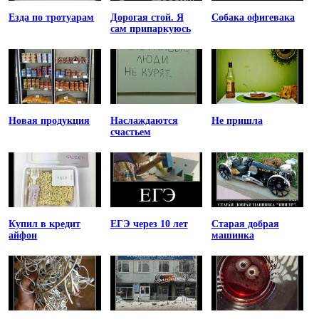
Езда по тротуарам
Дорогая стой. Я
Собака офигевака
сам припаркуюсь
Новая продукция
Наслаждаются
Не пришла
счастьем
Купил в кредит
ЕГЭ через 10 лет
Старая добрая
айфон
машинка