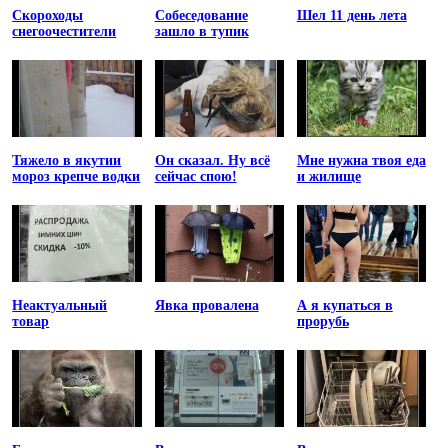
Скороходы
Собеседование
Шел 11 день лета
снегоочестители
зашло в тупик
Тяжело в якутии
Он сказал. Ну всё
Мне нужна твоя еда
мороз крепче водки
сейчас спою!
и жилище
Неактуальный
Явка провалена
А я купаться в
товар
прорубь