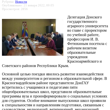
Рубрика:
Новости
Опубликовано: 21 января 2022, 09:05
Просмотров: 2856
Делегация Донского
государственного
аграрного университета
во главе с проректором
по учебной работе,
профессором И. В.
Фетюхиным посетила с
рабочим визитом
образовательные
учреждения
Красноармейского и
Советского районов Республики Крым.
Основной целью поездки явилось развитие взаимодействия
между университетом и регионом в образовательной сфере. В
Красногвардейском районе представители ДонГАУ
встретились с учащимися и педагогами пяти
общеобразовательных школ, представили образовательные
программы вуза и проинформировали о социальных условиях
для студентов. Особое внимание выпускники школ проявили
к специальностям и направлениям подготовки, связанным с
садоводством, мелиораций, ветеринарией, механизацией,