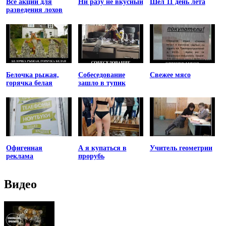
Все акции для
Ни разу не вкусный
Шел 11 день лета
разведения лохов
Белочка рыжая,
Собеседование
Свежее мясо
горячка белая
зашло в тупик
Офигенная
А я купаться в
Учитель геометрии
реклама
прорубь
Видео