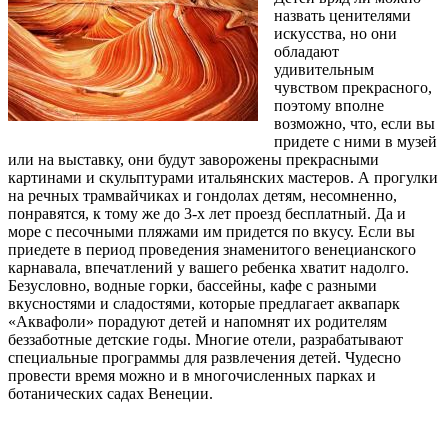
назвать ценителями
искусства, но они
обладают
удивительным
чувством прекрасного,
поэтому вполне
возможно, что, если вы
придете с ними в музей
или на выставку, они будут заворожены прекрасными
картинами и скульптурами итальянских мастеров. А прогулки
на речных трамвайчиках и гондолах детям, несомненно,
понравятся, к тому же до 3-х лет проезд бесплатный. Да и
море с песочными пляжами им придется по вкусу. Если вы
приедете в период проведения знаменитого венецианского
карнавала, впечатлений у вашего ребенка хватит надолго.
Безусловно, водные горки, бассейны, кафе с разными
вкусностями и сладостями, которые предлагает аквапарк
«Аквафоли» порадуют детей и напомнят их родителям
беззаботные детские годы. Многие отели, разрабатывают
специальные программы для развлечения детей. Чудесно
провести время можно и в многочисленных парках и
ботанических садах Венеции.