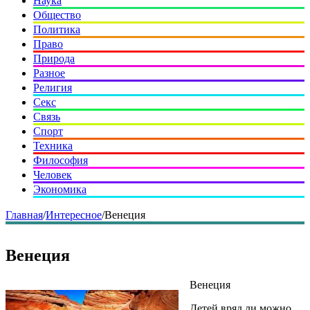
Наука
Общество
Политика
Право
Природа
Разное
Религия
Секс
Связь
Спорт
Техника
Философия
Человек
Экономика
Главная
/
Интересное
/
Венеция
Венеция
Венеция
Детей вряд ли можно