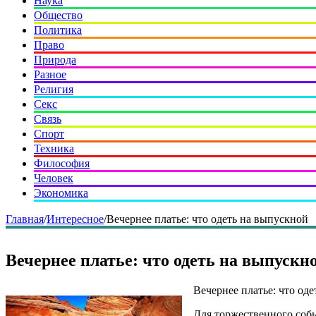
Наука
Общество
Политика
Право
Природа
Разное
Религия
Секс
Связь
Спорт
Техника
Философия
Человек
Экономика
Главная
/
Интересное
/
Вечернее платье: что одеть на выпускной
Вечернее платье: что одеть на выпускн
Вечернее платье: что од
Для торжественного собы