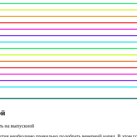
ой
еть на выпускной
тия необходимо правильно подобрать вечерний наряд. В этом г