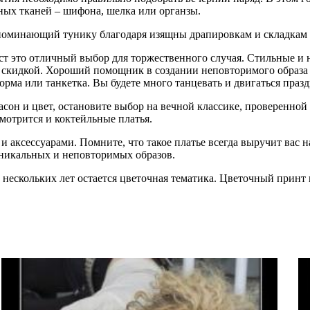
ных тканей – шифона, шелка или органзы.
апоминающий тунику благодаря изящны драпировкам и складкам 
ст это отличный выбор для торжественного случая. Стильные и 
скидкой. Хороший помощник в создании неповторимого образа в
орма или танкетка. Вы будете много танцевать и двигаться праз
фасон и цвет, остановите выбор на вечной классике, проверенно
мотрится и коктейльные платья.
аксессуарами. Помните, что такое платье всегда выручит вас 
никальных и неповторимых образов.
ескольких лет остается цветочная тематика. Цветочный принт 