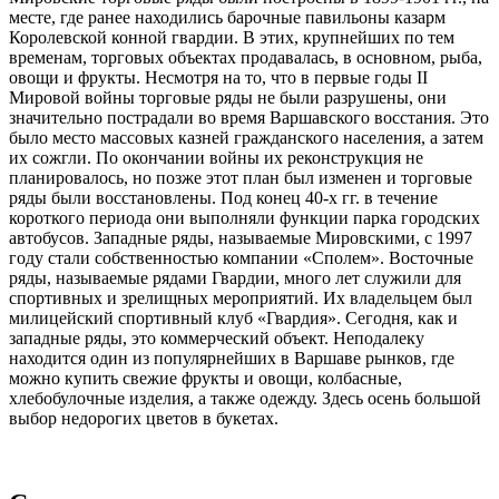
месте, где ранее находились барочные павильоны казарм
Королевской конной гвардии. В этих, крупнейших по тем
временам, торговых объектах продавалась, в основном, рыба,
овощи и фрукты. Несмотря на то, что в первые годы II
Мировой войны торговые ряды не были разрушены, они
значительно пострадали во время Варшавского восстания. Это
было место массовых казней гражданского населения, а затем
их сожгли. По окончании войны их реконструкция не
планировалось, но позже этот план был изменен и торговые
ряды были восстановлены. Под конец 40-х гг. в течение
короткого периода они выполняли функции парка городских
автобусов. Западные ряды, называемые Мировскими, с 1997
году стали собственностью компании «Сполем». Восточные
ряды, называемые рядами Гвардии, много лет служили для
спортивных и зрелищных мероприятий. Их владельцем был
милицейский спортивный клуб «Гвардия». Сегодня, как и
западные ряды, это коммерческий объект. Неподалеку
находится один из популярнейших в Варшаве рынков, где
можно купить свежие фрукты и овощи, колбасные,
хлебобулочные изделия, а также одежду. Здесь осень большой
выбор недорогих цветов в букетах.