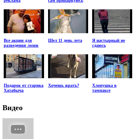
реклама
сам припаркуюсь
Все акции для
Шел 11 день лета
Я настырный не
разведения лохов
сдаюсь
Подарок от старика
Хочешь жрать?
Хлопушка в
Хатабыча
тампаксе
Видео