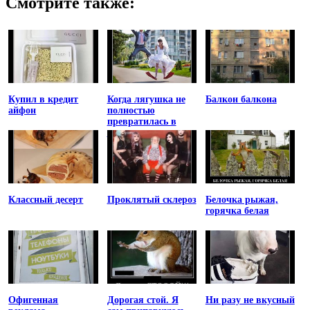
Смотрите также:
Купил в кредит
Когда лягушка не
Балкон балкона
айфон
полностью
превратилась в
принцессу
Классный десерт
Проклятый склероз
Белочка рыжая,
горячка белая
Офигенная
Дорогая стой. Я
Ни разу не вкусный