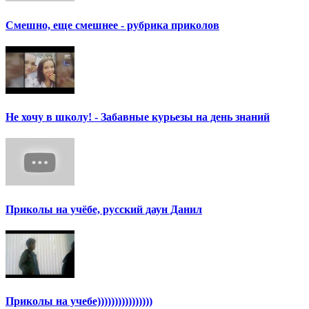
Смешно, еще смешнее - рубрика приколов
Не хочу в школу! - Забавные курьезы на день знаний
Приколы на учёбе, русский даун Данил
Приколы на учебе))))))))))))))))