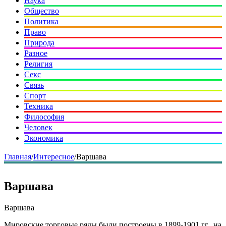
Наука
Общество
Политика
Право
Природа
Разное
Религия
Секс
Связь
Спорт
Техника
Философия
Человек
Экономика
Главная
/
Интересное
/
Варшава
Варшава
Варшава
Мировские торговые ряды были построены в 1899-1901 гг., на